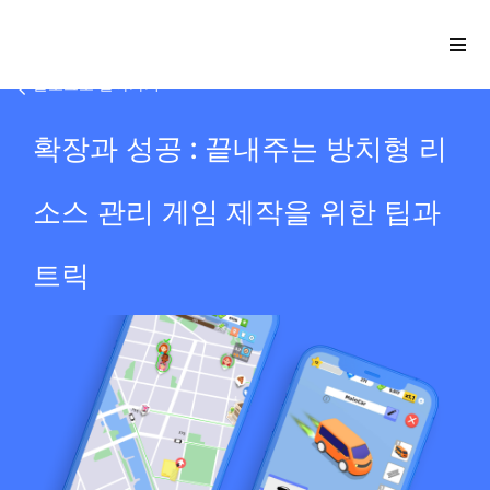
블로그로 돌아가기
확장과 성공 : 끝내주는 방치형 리
Please
note:
소스 관리 게임 제작을 위한 팁과
This
website
트릭
includes
an
accessibility
system.