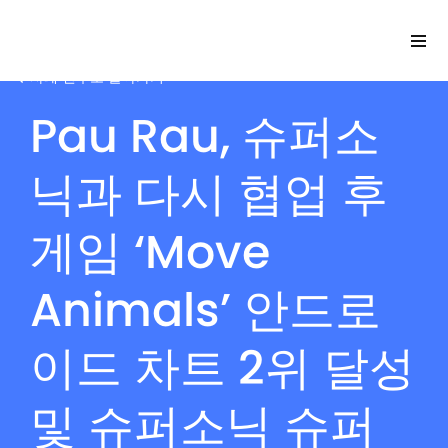
사례 연구로 돌아가기
Pau Rau, 슈퍼소
Please
닉과 다시 협업 후
note:
This
website
게임 ‘Move
includes
an
Animals’ 안드로
accessibility
system.
이드 차트 2위 달성
및 슈퍼소닉 슈퍼