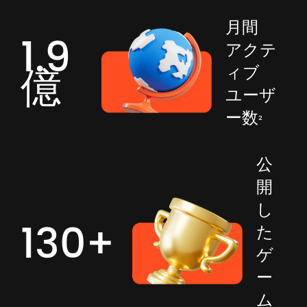
月間
1.9
アクテ
億
ィブ
ユーザ
ー数
²
公
開
し
130+
た
ゲ
ー
ム