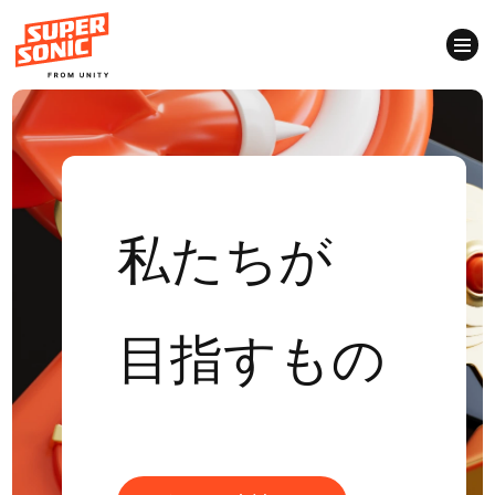
Please
note:
This
私たちが
website
includes
an
accessibility
目指すもの
system.