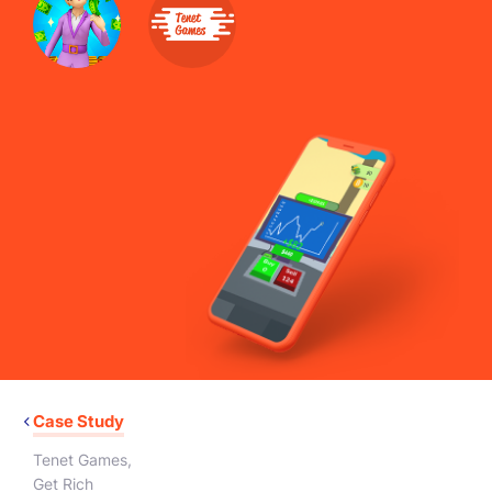
Case Study
Tenet Games
,
Get Rich