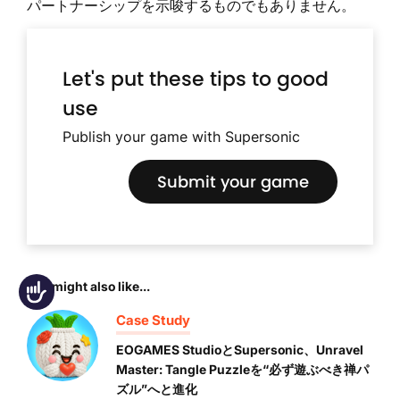
パートナーシップを示唆するものでもありません。
Let's put these tips to good
use
Publish your game with Supersonic
Submit your game
You might also like...
Accessibility
Case Study
EOGAMES StudioとSupersonic、Unravel
Master: Tangle Puzzleを“必ず遊ぶべき禅パ
ズル”へと進化