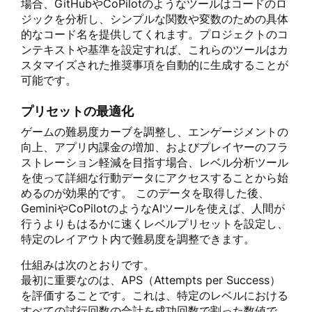
場合、GitHubやCoPilotのようなツールはコードのロ
ジックを分析し、シンプルな関数や変数のための具体
的なコード名を提供してくれます。プロジェクトのコ
ンテキストや基準を設定すれば、これらのツールはカ
スタマイズされた推奨事項を自動的に生成することが
可能です。
プリセットの最適化
ゲームの難易度カーブを調整し、エンゲージメントの
向上、アプリ内課金の増加、およびプレイヤーのフラ
ストレーション軽減を目指す場合、レベル分析ツール
を使って詳細な行動データにアクセスすることから始
めるのが効果的です。 このデータを取得した後、
GeminiやCoPilotのようなAIツールを使えば、人間が
行うよりもはるかに速くレベルプリセットを設定し、
特定のレイアウト内で難易度を調整できます。
仕組みは次のとおりです。
最初に重要なのは、APS（Attempts per Success）
を評価することです。これは、特定のレベルにおける
すべての試行回数の合計を成功回数で割った数値で