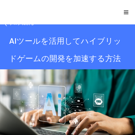
ブログに戻る
AIツールを活用してハイブリッ
Please
note:
ドゲームの開発を加速する方法
This
website
includes
an
accessibility
system.