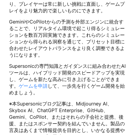
り、プレイヤーは常に新しい挑戦に直面し、ゲームプ
レイをより魅力的で楽しいものにできます。
GeminiやCoPilotからの予測を外部エンジンに統合す
ることで、リアルタイム環境で起こり得るシミュレー
ションを数百万回実施できます。これらのシミュレー
ションから得られる洞察を通じて、プリセット目標に
合わせたレイアウトバランスをより良く調整できるよ
うになります。
Supersonicの専門知識とガイダンスに組み合わせたAI
ツールは、ハイブリッド開発のスピードアップを実現
し、ゲームを新たな高みに引き上げることができま
す。
ゲームを申請
して、一歩先を行くゲーム開発を始
めましょう。
※本Supersonicブログ記事は、Midjourney AI、
Skybox AI、ChatGPT Enterprise、GitHub、
Gemini、CoPilot、またはそれらの子会社と提携、後
援、またはスポンサー契約を結んでいません。製品の
言及はあくまで情報提供を目的とし、いかなる提携や