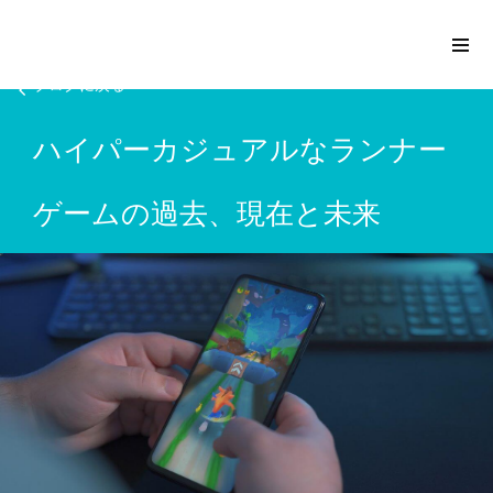
ブログに戻る
ハイパーカジュアルなランナー
Please
note:
ゲームの過去、現在と未来
This
website
includes
an
accessibility
system.