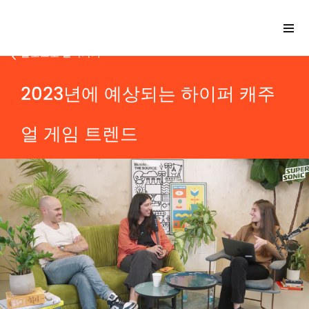
블로그로 돌아가기
2023년에 예상되는 하이퍼 캐주
Please
note:
얼 게임 트렌드
This
website
includes
an
accessibility
system.