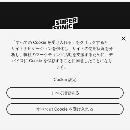
「すべての Cookie を受け入れる」をクリックすると、
ln
inst
yt
サイトナビゲーションを強化し、サイトの使用状況を分
析し、弊社のマーケティング活動を支援するために、デ
バイスに Cookie を保存することに同意したことになり
Contact Us
ます。
Careers
プライバシー
Cookie 設定
利用規約
すべて拒否する
Cookie 優先設定
2026 ironSource
すべての Cookie を受け入れる
Toggle video autoplay