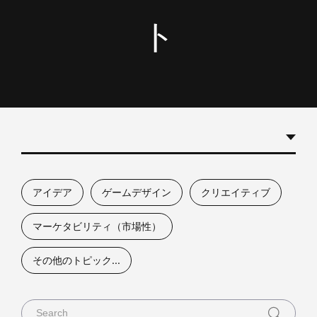
ト
全て
アイデア
ゲームデザイン
クリエイティブ
ブログ
マーケタビリティ（市場性）
ケーススタディ
その他のトピック...
アイデアキット