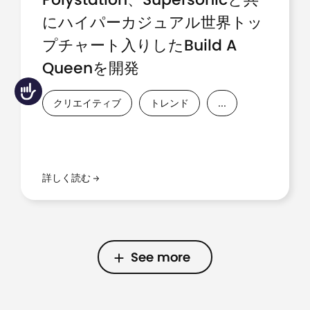
にハイパーカジュアル世界トッ
プチャート入りしたBuild A
Queenを開発
Accessibility
クリエイティブ
トレンド
...
詳しく読む
See more
See more